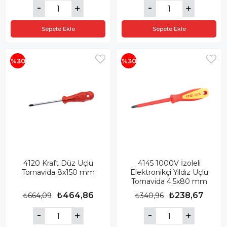
Sepete Ekle
Sepete Ekle
%30
%30
4120 Kraft Düz Uçlu
4145 1000V İzoleli
Tornavida 8x150 mm
Elektronikçi Yıldız Uçlu
Tornavida 4.5x80 mm
₺464,86
₺238,67
₺664,09
₺340,96