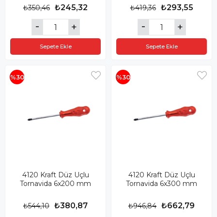
₺245,32
₺293,55
₺350,46
₺419,36
Sepete Ekle
Sepete Ekle
%30
%30
4120 Kraft Düz Uçlu
4120 Kraft Düz Uçlu
Tornavida 6x200 mm
Tornavida 6x300 mm
₺380,87
₺662,79
₺544,10
₺946,84