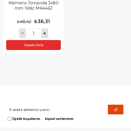
Klemens Tornavida 3x80
mm Yıldız MK4462
₺36,31
₺48,42
Sepete Ekle
Size Özel Kampanyalar
Hemen Kayıt Ol Fırsatlardan Önce Sen Haberdar Ol!
Üyelik koşullarını
ve
kişisel verilerimin
korunmasını kabul ediyorum.