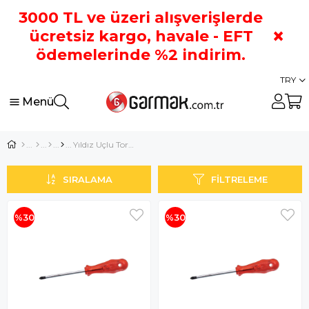
3000 TL ve üzeri alışverişlerde
×
ücretsiz kargo, havale - EFT
ödemelerinde %2 indirim.
TRY
Menü
Yıldız Uçlu Tornavidalar
SIRALAMA
FILTRELEME
%30
%30