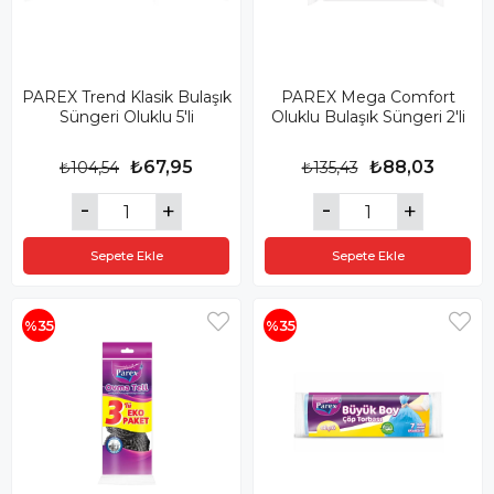
PAREX Trend Klasik Bulaşık
PAREX Mega Comfort
Süngeri Oluklu 5'li
Oluklu Bulaşık Süngeri 2'li
₺67,95
₺88,03
₺104,54
₺135,43
Sepete Ekle
Sepete Ekle
%35
%35