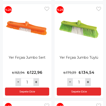
%25
%25
Yer Fırçası Jumbo Sert
Yer Fırçası Jumbo Tüylü
₺122,96
₺134,54
₺163,94
₺179,39
Sepete Ekle
Sepete Ekle