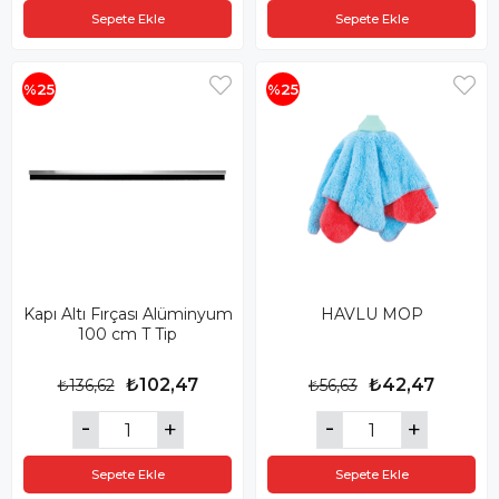
Sepete Ekle
Sepete Ekle
%25
%25
Kapı Altı Fırçası Alüminyum
HAVLU MOP
100 cm T Tip
₺102,47
₺42,47
₺136,62
₺56,63
Sepete Ekle
Sepete Ekle