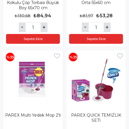
Kokulu Çöp Torbası Büyük
Orta 55x60 cm
Boy 65x70 cm
₺84,94
₺53,28
₺130,68
₺81,97
Sepete Ekle
Sepete Ekle
%35
%35
PAREX Multi Yedek Mop 2'li
PAREX QUİCK TEMİZLİK
SETİ