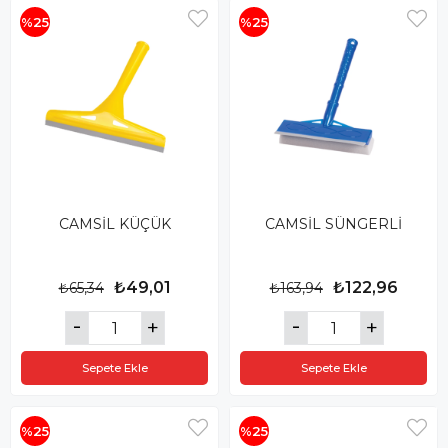
%25
%25
CAMSİL KÜÇÜK
CAMSİL SÜNGERLİ
₺49,01
₺122,96
₺65,34
₺163,94
Sepete Ekle
Sepete Ekle
%25
%25