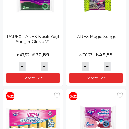
PAREX PAREX Klasik Yeşil
PAREX Magic Sünger
Sünger Oluklu 2’li
₺30,89
₺49,55
₺47,52
₺76,23
Sepete Ekle
Sepete Ekle
%35
%35