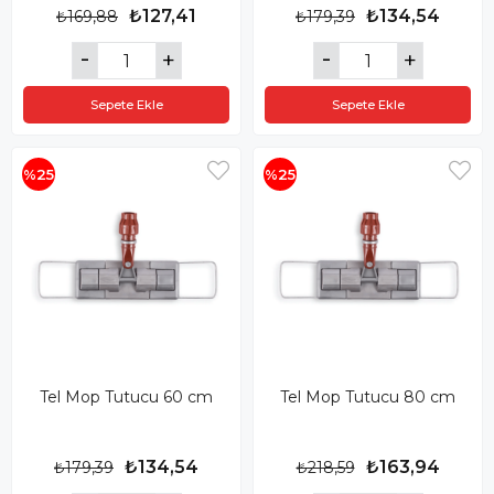
₺127,41
₺134,54
₺169,88
₺179,39
Sepete Ekle
Sepete Ekle
%25
%25
Tel Mop Tutucu 60 cm
Tel Mop Tutucu 80 cm
₺134,54
₺163,94
₺179,39
₺218,59