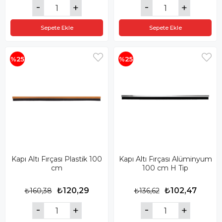
Sepete Ekle
Sepete Ekle
%25
%25
Kapı Altı Fırçası Plastik 100
Kapı Altı Fırçası Alüminyum
cm
100 cm H Tip
₺120,29
₺102,47
₺160,38
₺136,62