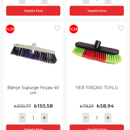
Sepete Ekle
Sepete Ekle
%25
%25
Bahçe Süpürge Fırçası 40
YER FIRÇASI TÜYLÜ
cm
₺150,58
₺58,94
₺200,77
₺78,59
Sepete Ekle
Sepete Ekle