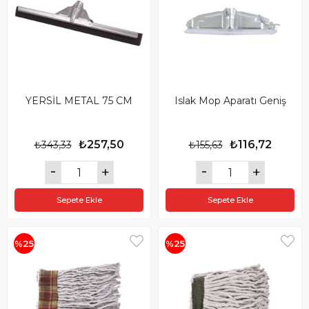
YERSİL METAL 75 CM
Islak Mop Aparatı Geniş
₺257,50
₺116,72
₺343,33
₺155,63
Sepete Ekle
Sepete Ekle
%25
%25