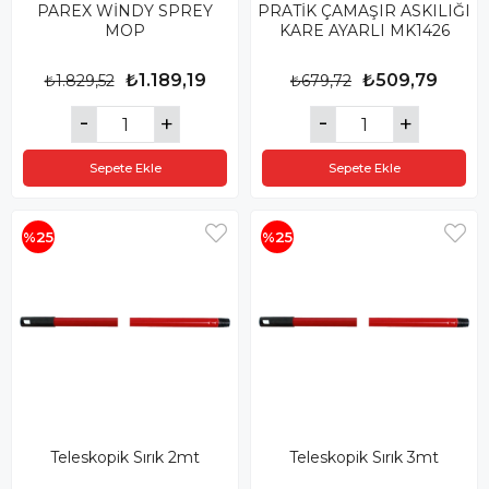
PAREX WİNDY SPREY
PRATİK ÇAMAŞIR ASKILIĞI
MOP
KARE AYARLI MK1426
₺1.189,19
₺509,79
₺1.829,52
₺679,72
Sepete Ekle
Sepete Ekle
%25
%25
Teleskopik Sırık 2mt
Teleskopik Sırık 3mt