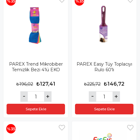
%35
%35
PAREX Trend Mikrobiber
PAREX Easy Tüy Toplacıyı
Temizlik Bezi 4’lü EKO
Rulo 60'lı
₺127,41
₺146,72
₺196,02
₺225,72
Sepete Ekle
Sepete Ekle
%35