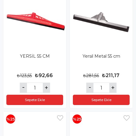
YERSİL 55 CM
Yersil Metal 55 cm
₺92,66
₺211,17
₺123,55
₺281,56
Sepete Ekle
Sepete Ekle
%25
%25