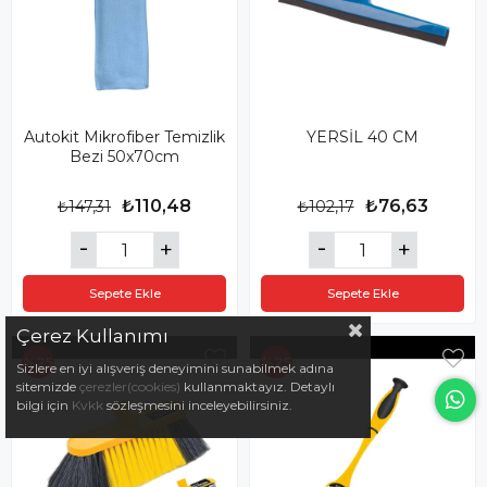
Autokit Mikrofiber Temizlik
YERSİL 40 CM
Bezi 50x70cm
₺110,48
₺76,63
₺147,31
₺102,17
Sepete Ekle
Sepete Ekle
Çerez Kullanımı
%25
%25
Sizlere en iyi alışveriş deneyimini sunabilmek adına
sitemizde
çerezler(cookies)
kullanmaktayız. Detaylı
bilgi için
Kvkk
sözleşmesini inceleyebilirsiniz.