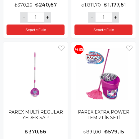
₺240,67
₺1.177,61
₺370,26
₺1.811,70
Sepete Ekle
Sepete Ekle
%35
PAREX MULTİ REGULAR
PAREX EXTRA POWER
YEDEK SAP
TEMİZLİK SETİ
₺370,66
₺579,15
₺891,00