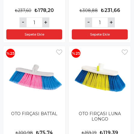
₺178,20
₺231,66
₺237,60
₺308,88
Sepete Ekle
Sepete Ekle
%25
%25
OTO FIRÇASI BATTAL
OTO FIRÇASI LUNA
LONGO
₺75,74
₺119,39
₺100,98
₺159,19