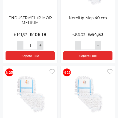
ENDÜSTRİYEL İP MOP
Nemli İp Mop 40 cm
MEDİUM
₺106,18
₺64,53
₺141,57
₺86,03
Sepete Ekle
Sepete Ekle
%25
%25