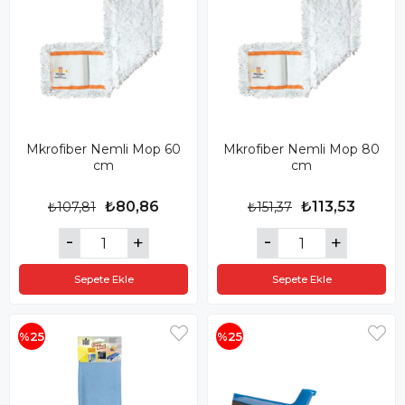
Mkrofiber Nemli Mop 60
Mkrofiber Nemli Mop 80
cm
cm
₺80,86
₺113,53
₺107,81
₺151,37
Sepete Ekle
Sepete Ekle
%25
%25