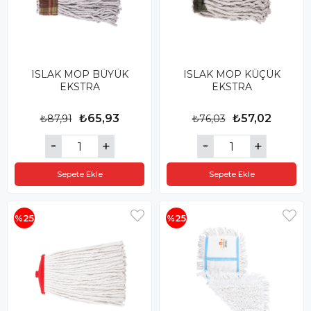
ISLAK MOP BÜYÜK
ISLAK MOP KÜÇÜK
EKSTRA
EKSTRA
₺65,93
₺57,02
₺87,91
₺76,03
Sepete Ekle
Sepete Ekle
%25
%25