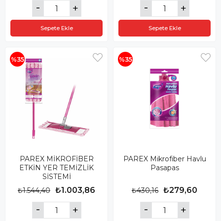
Sepete Ekle
Sepete Ekle
%35
%35
PAREX MİKROFİBER
PAREX Mikrofiber Havlu
ETKİN YER TEMİZLİK
Pasapas
SİSTEMİ
₺1.003,86
₺279,60
₺1.544,40
₺430,16