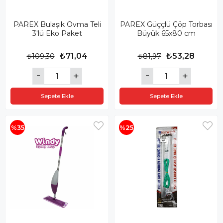
PAREX Bulaşık Ovma Teli
PAREX Güççlü Çöp Torbası
3'lü Eko Paket
Büyük 65x80 cm
₺71,04
₺53,28
₺109,30
₺81,97
Sepete Ekle
Sepete Ekle
%35
%25