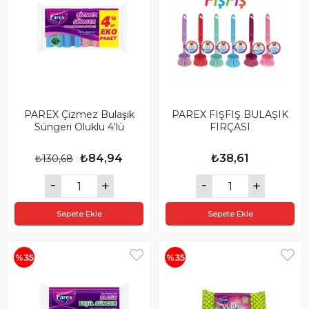
PAREX Çizmez Bulaşık
PAREX FIŞFIŞ BULAŞIK
Süngeri Oluklu 4'lü
FIRÇASI
₺84,94
₺38,61
₺130,68
Sepete Ekle
Sepete Ekle
%35
%35