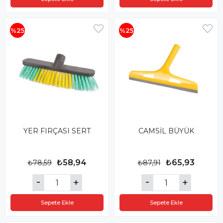
%25
%25
YER FIRÇASI SERT
CAMSİL BÜYÜK
₺58,94
₺65,93
₺78,59
₺87,91
Sepete Ekle
Sepete Ekle