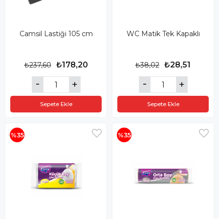
Camsil Lastiği 105 cm
WC Matik Tek Kapaklı
₺178,20
₺28,51
₺237,60
₺38,02
Sepete Ekle
Sepete Ekle
%35
%35