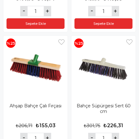
Sepete Ekle
Sepete Ekle
%25
%25
Ahşap Bahçe Çalı Fırçası
Bahçe Süpürgesi Sert 60
cm
₺155,03
₺226,31
₺206,71
₺301,75