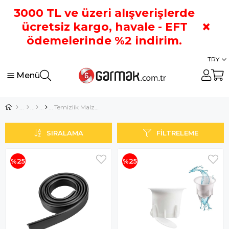
3000 TL ve üzeri alışverişlerde
×
ücretsiz kargo, havale - EFT
ödemelerinde %2 indirim.
TRY
Menü
Temizlik Malzemeleri
SIRALAMA
FILTRELEME
%25
%25