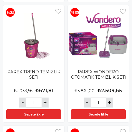
%35
%35
PAREX TREND TEMİZLİK
PAREX WONDERO
SETİ
OTOMATİK TEMİZLİK SETİ
₺671,81
₺2.509,65
₺1.033,56
₺3.861,00
Sepete Ekle
Sepete Ekle