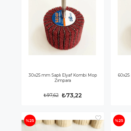
30x25 mm Saplı Elyaf Kombi Mop
60x25
Zımpara
₺73,22
₺97,62
%25
%25