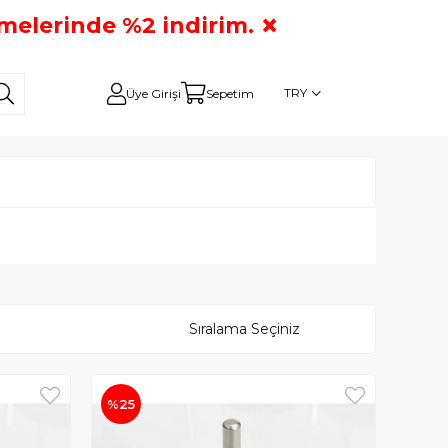
×
emelerinde %2 indirim.
TRY
Üye Girişi
Sepetim
%25