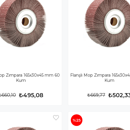
Mop Zımpara 165x30x45 mm 60
Flanşlı Mop Zımpara 165x30
Kum
Kum
₺495,08
₺502,3
₺660,10
₺669,77
%25