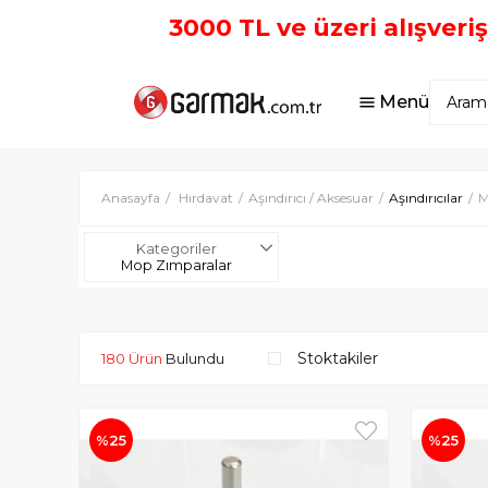
3000 TL ve üzeri alışveri
Menü
Anasayfa
Hırdavat
Aşındırıcı / Aksesuar
Aşındırıcılar
M
Kategoriler
Mop Zımparalar
Stoktakiler
180 Ürün
%25
%25