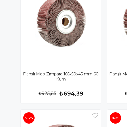
Flanşlı Mop Zımpara 165x50x45 mm 60
Flanşlı 
Kum
₺694,39
₺925,85
%25
%25