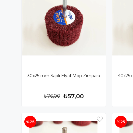
30x25 mm Saplı Elyaf Mop Zımpara
40x25 
₺57,00
₺76,00
%25
%25