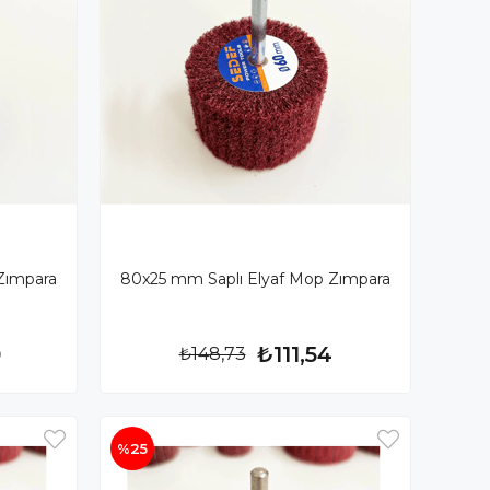
Zımpara
80x25 mm Saplı Elyaf Mop Zımpara
0
₺111,54
₺148,73
%25