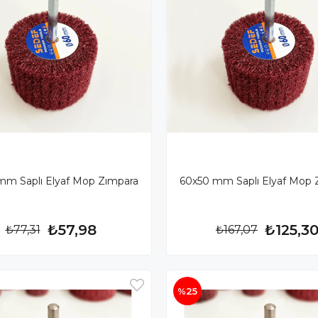
mm Saplı Elyaf Mop Zımpara
60x50 mm Saplı Elyaf Mop 
₺57,98
₺125,3
₺77,31
₺167,07
%25