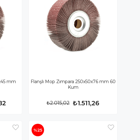
0x45 mm
Flanşlı Mop Zımpara 250x50x76 mm 60
Kum
82
₺1.511,26
₺2.015,02
%25