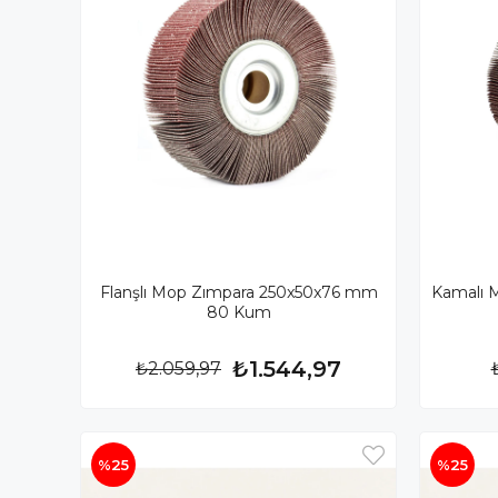
Flanşlı Mop Zımpara 250x50x76 mm
Kamalı 
80 Kum
₺1.544,97
₺2.059,97
%25
%25