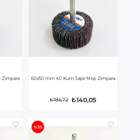
 Zımpara
60x50 mm 40 Kum Saplı Mop Zımpara
₺140,05
₺186,72
%25