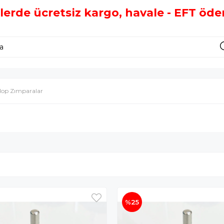
şlerde ücretsiz kargo, havale - EFT öd
op Zımparalar
%25