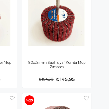
bi Mop
80x25 mm Saplı Elyaf Kombi Mop
Zımpara
5
₺145,95
₺194,58
%25