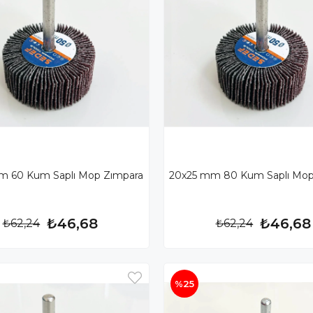
m 60 Kum Saplı Mop Zımpara
20x25 mm 80 Kum Saplı Mop
₺46,68
₺46,68
₺62,24
₺62,24
%25