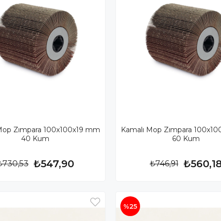
Mop Zımpara 100x100x19 mm
Kamalı Mop Zımpara 100x1
40 Kum
60 Kum
₺547,90
₺560,1
₺730,53
₺746,91
%25