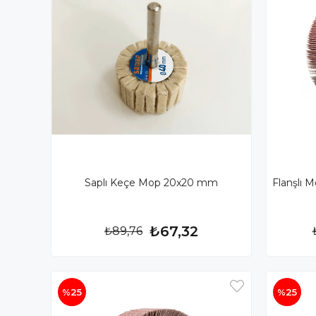
Saplı Keçe Mop 20x20 mm
Flanşlı 
₺67,32
₺89,76
%25
%25