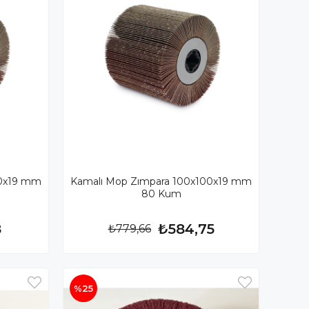
00x19 mm
Kamalı Mop Zımpara 100x100x19 mm
80 Kum
8
₺584,75
₺779,66
%25