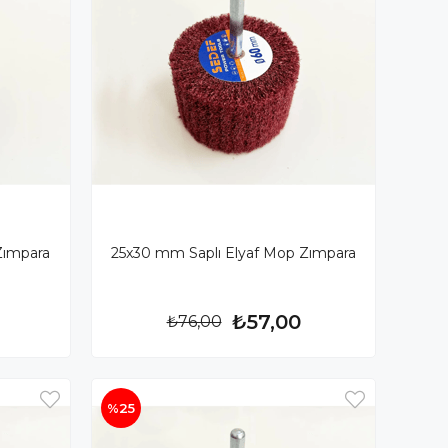
Zımpara
25x30 mm Saplı Elyaf Mop Zımpara
₺57,00
₺76,00
%25