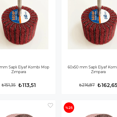
 mm Saplı Elyaf Kombi Mop
60x50 mm Saplı Elyaf Kom
Zımpara
Zımpara
₺113,51
₺162,6
₺151,35
₺216,87
%25