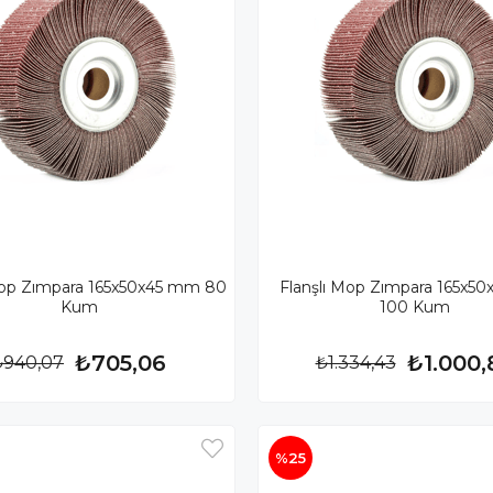
Mop Zımpara 165x50x45 mm 80
Flanşlı Mop Zımpara 165x5
Kum
100 Kum
₺705,06
₺1.000,
₺940,07
₺1.334,43
%25