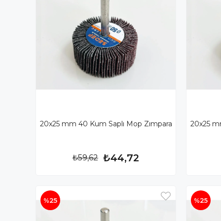
20x25 mm 40 Kum Saplı Mop Zımpara
20x25 m
₺44,72
₺59,62
%25
%25