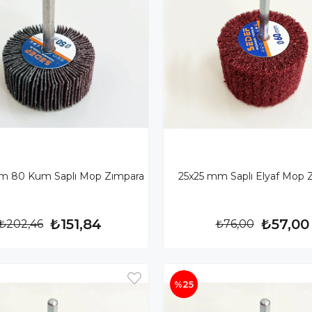
m 80 Kum Saplı Mop Zımpara
25x25 mm Saplı Elyaf Mop 
₺151,84
₺57,00
₺202,46
₺76,00
%25