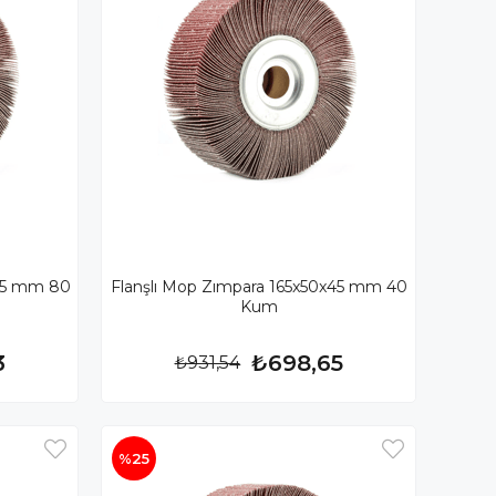
x45 mm 80
Flanşlı Mop Zımpara 165x50x45 mm 40
Kum
3
₺698,65
₺931,54
%25