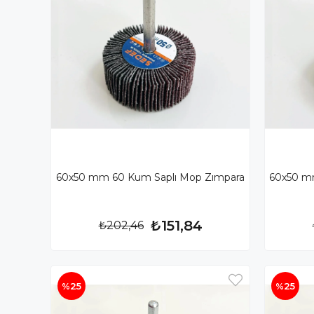
60x50 mm 60 Kum Saplı Mop Zımpara
60x50 m
₺151,84
₺202,46
%25
%25