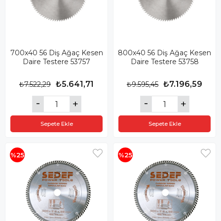
700x40 56 Diş Ağaç Kesen
800x40 56 Diş Ağaç Kesen
Daire Testere 53757
Daire Testere 53758
₺5.641,71
₺7.196,59
₺7.522,29
₺9.595,45
Sepete Ekle
Sepete Ekle
%25
%25