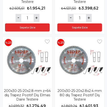
Testere
Testere
₺1.954,21
₺3.398,62
₺2.605,61
₺4.531,50
Sepete Ekle
Sepete Ekle
%25
%25
200x30-25-20x2.8 mm z=64
200x30-25-20x2.8x2.4 mm
diş Trapez Pozitif Diş Elmas
80 diş Trapez Pozitif Diş
Daire Testere
Testere
₺1.274,49
₺1.401,93
₺1.699,32
₺1.869,24