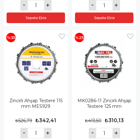
Sepete Ekle
Sepete Ekle
%35
%25
Zincirli Ahşap Testere 115
MK0286-11 Zincirli Ahşap
mm MES929
Testere 125 mm
₺342,41
₺310,13
₺526,79
₺413,50