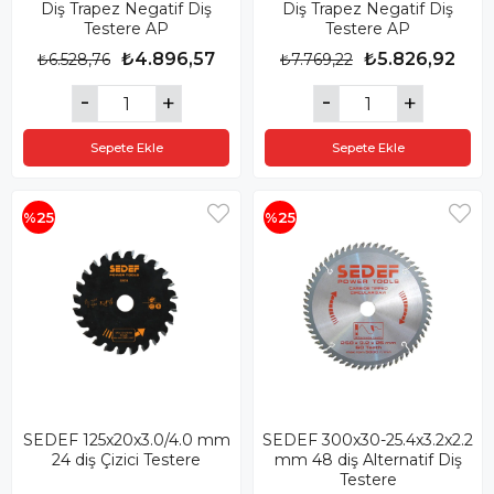
Diş Trapez Negatif Diş
Diş Trapez Negatif Diş
Testere AP
Testere AP
₺4.896,57
₺5.826,92
₺6.528,76
₺7.769,22
Sepete Ekle
Sepete Ekle
%25
%25
SEDEF 125x20x3.0/4.0 mm
SEDEF 300x30-25.4x3.2x2.2
24 diş Çizici Testere
mm 48 diş Alternatif Diş
Testere