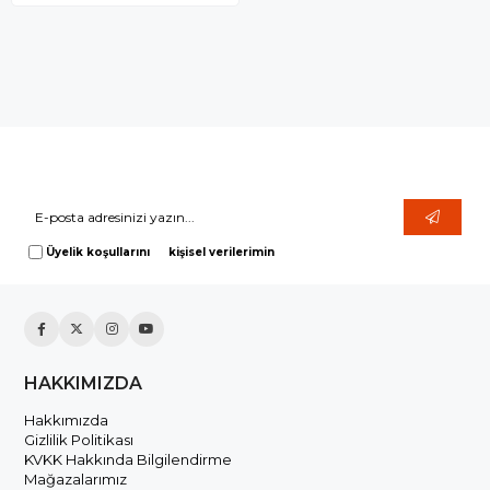
Size Özel Kampanyalar
Hemen Kayıt Ol Fırsatlardan Önce Sen Haberdar Ol!
Üyelik koşullarını
ve
kişisel verilerimin
korunmasını kabul ediyorum.
HAKKIMIZDA
Hakkımızda
Gizlilik Politikası
KVKK Hakkında Bilgilendirme
Mağazalarımız