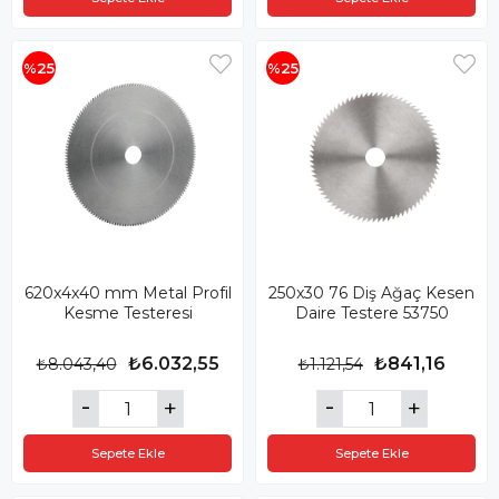
%25
%25
620x4x40 mm Metal Profil
250x30 76 Diş Ağaç Kesen
Kesme Testeresi
Daire Testere 53750
₺6.032,55
₺841,16
₺8.043,40
₺1.121,54
Sepete Ekle
Sepete Ekle