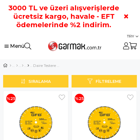
3000 TL ve üzeri alışverişlerde
×
ücretsiz kargo, havale - EFT
ödemelerinde %2 indirim.
TRY
Menü
Daire Testere Bıçakları
SIRALAMA
FILTRELEME
%25
%25