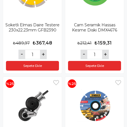
Soketli Elmas Daire Testere
Cam Seramik Hassas
230x22.23mm GFB2390
Kesme Diski DMX4676
₺367,48
₺159,31
₺489,97
₺212,41
Sepete Ekle
Sepete Ekle
%25
%25