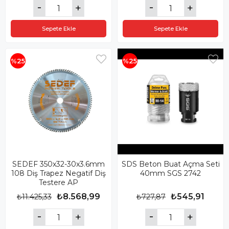
Sepete Ekle
Sepete Ekle
%25
%25
SEDEF 350x32-30x3.6mm
SDS Beton Buat Açma Seti
108 Diş Trapez Negatif Diş
40mm SGS 2742
Testere AP
₺8.568,99
₺545,91
₺11.425,33
₺727,87