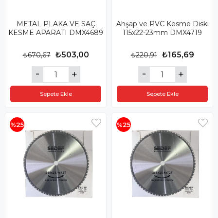
METAL PLAKA VE SAÇ
Ahşap ve PVC Kesme Diski
KESME APARATI DMX4689
115x22-23mm DMX4719
₺503,00
₺165,69
₺670,67
₺220,91
Sepete Ekle
Sepete Ekle
%25
%25