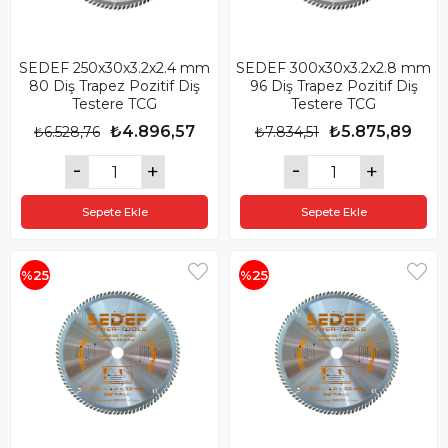
SEDEF 250x30x3.2x2.4 mm
SEDEF 300x30x3.2x2.8 mm
80 Diş Trapez Pozitif Diş
96 Diş Trapez Pozitif Diş
Testere TCG
Testere TCG
₺4.896,57
₺5.875,89
₺6.528,76
₺7.834,51
Sepete Ekle
Sepete Ekle
%25
%25