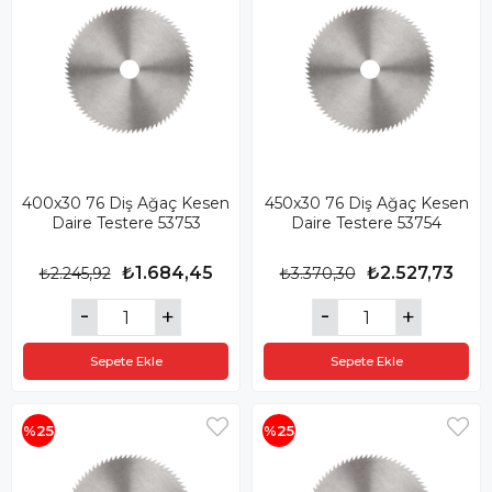
400x30 76 Diş Ağaç Kesen
450x30 76 Diş Ağaç Kesen
Daire Testere 53753
Daire Testere 53754
₺1.684,45
₺2.527,73
₺2.245,92
₺3.370,30
Sepete Ekle
Sepete Ekle
%25
%25