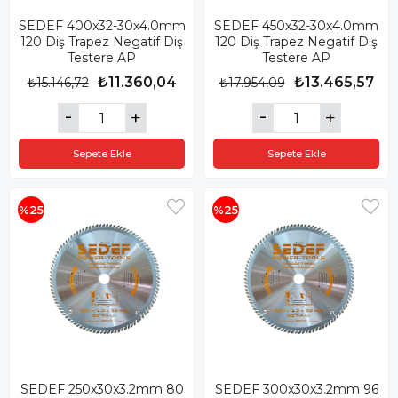
SEDEF 400x32-30x4.0mm
SEDEF 450x32-30x4.0mm
120 Diş Trapez Negatif Diş
120 Diş Trapez Negatif Diş
Testere AP
Testere AP
₺11.360,04
₺13.465,57
₺15.146,72
₺17.954,09
Sepete Ekle
Sepete Ekle
%25
%25
SEDEF 250x30x3.2mm 80
SEDEF 300x30x3.2mm 96