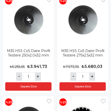
%25
%25
M35 HSS Co5 Daire Profil
M35 HSS Co5 Daire Profil
Testere 250x2.0x32 mm
Testere 275x2.5x32 mm
₺3.941,73
₺5.680,03
₺5.255,65
₺7.573,36
Sepete Ekle
Sepete Ekle
%25
%25