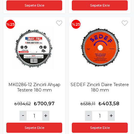
Sepete Ekle
Sepete Ekle
%25
%25
MK0286-12 Zincirli Ahşap
SEDEF Zincirli Daire Testere
Testere 180 mm
180 mm
₺700,97
₺403,58
₺934,62
₺538,11
Sepete Ekle
Sepete Ekle