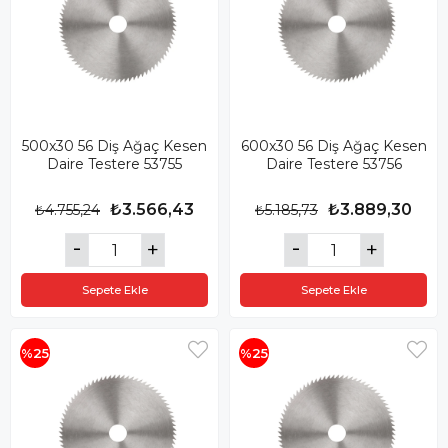
500x30 56 Diş Ağaç Kesen
600x30 56 Diş Ağaç Kesen
Daire Testere 53755
Daire Testere 53756
₺3.566,43
₺3.889,30
₺4.755,24
₺5.185,73
Sepete Ekle
Sepete Ekle
%25
%25