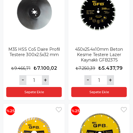
M35 HSS Co5 Daire Profil
450x25.4x10mm Beton
Testere 300x2.5x32 mm
Kesme Testere Lazer
Kaynaklı GFB2375
₺7.100,02
₺5.437,79
₺9.466,71
₺7.250,39
Sepete Ekle
Sepete Ekle
%25
%25