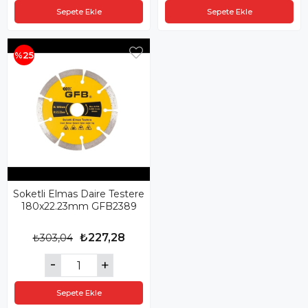
Sepete Ekle
Sepete Ekle
%25
Soketli Elmas Daire Testere
180x22.23mm GFB2389
₺227,28
₺303,04
Sepete Ekle