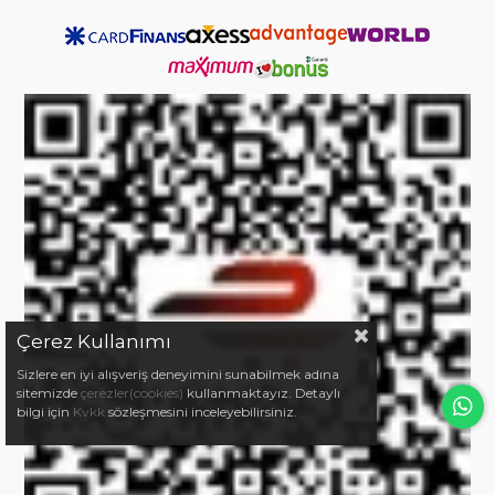
Çerez Kullanımı
Sizlere en iyi alışveriş deneyimini sunabilmek adına
sitemizde
çerezler(cookies)
kullanmaktayız. Detaylı
bilgi için
Kvkk
sözleşmesini inceleyebilirsiniz.