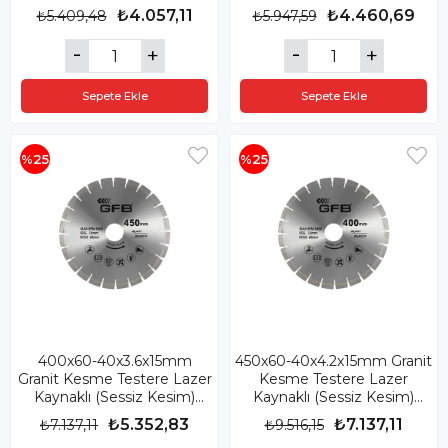
GFB2376
₺4.057,11
₺4.460,69
₺5.409,48
₺5.947,59
Sepete Ekle
Sepete Ekle
%25
%25
400x60-40x3.6x15mm
450x60-40x4.2x15mm Granit
Granit Kesme Testere Lazer
Kesme Testere Lazer
Kaynaklı (Sessiz Kesim)
Kaynaklı (Sessiz Kesim)
GFB2377
GFB2378
₺5.352,83
₺7.137,11
₺7.137,11
₺9.516,15