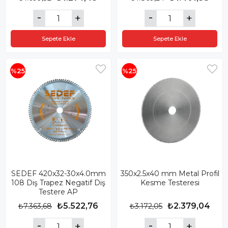
Sepete Ekle
Sepete Ekle
%25
%25
SEDEF 420x32-30x4.0mm
350x2.5x40 mm Metal Profil
108 Diş Trapez Negatif Diş
Kesme Testeresi
Testere AP
₺5.522,76
₺2.379,04
₺7.363,68
₺3.172,05