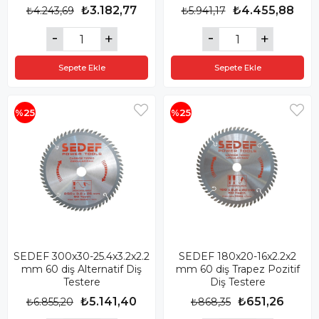
₺3.182,77
₺4.455,88
₺4.243,69
₺5.941,17
Sepete Ekle
Sepete Ekle
%25
%25
SEDEF 300x30-25.4x3.2x2.2
SEDEF 180x20-16x2.2x2
mm 60 diş Alternatif Diş
mm 60 diş Trapez Pozitif
Testere
Diş Testere
₺5.141,40
₺651,26
₺6.855,20
₺868,35