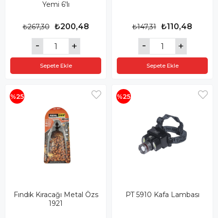
Yemi 6'lı
₺200,48
₺110,48
₺267,30
₺147,31
Sepete Ekle
Sepete Ekle
%25
%25
Fındık Kıracağı Metal Özs
PT 5910 Kafa Lambası
1921