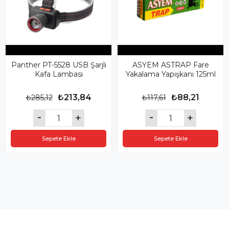
Panther PT-5528 USB Şarjlı
ASYEM ASTRAP Fare
Kafa Lambası
Yakalama Yapışkanı 125ml
₺213,84
₺88,21
₺285,12
₺117,61
Sepete Ekle
Sepete Ekle
Size Özel Kampanyalar