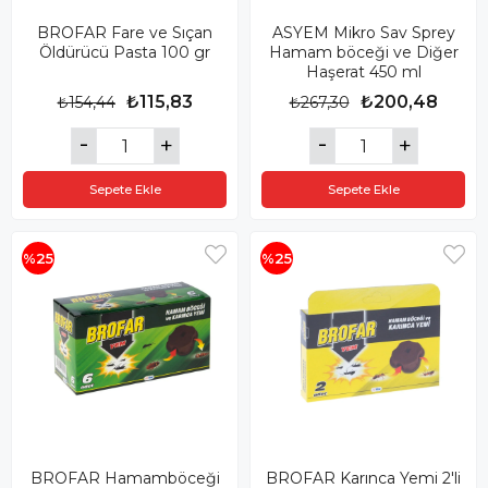
BROFAR Fare ve Sıçan
ASYEM Mikro Sav Sprey
Öldürücü Pasta 100 gr
Hamam böceği ve Diğer
Haşerat 450 ml
₺115,83
₺200,48
₺154,44
₺267,30
Sepete Ekle
Sepete Ekle
%25
%25
BROFAR Hamamböceği
BROFAR Karınca Yemi 2'li