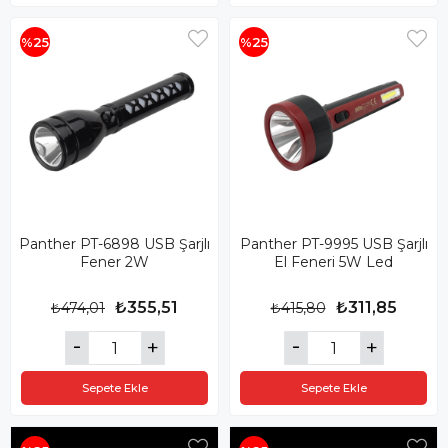
%25
%25
Panther PT-6898 USB Şarjlı
Panther PT-9995 USB Şarjlı
Fener 2W
El Feneri 5W Led
₺355,51
₺311,85
₺474,01
₺415,80
Sepete Ekle
Sepete Ekle