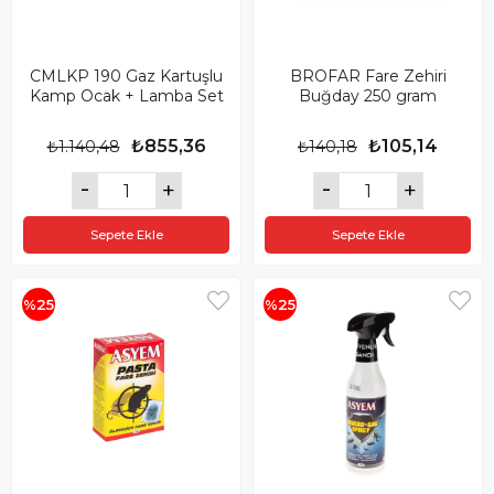
CMLKP 190 Gaz Kartuşlu
BROFAR Fare Zehiri
Kamp Ocak + Lamba Set
Buğday 250 gram
₺855,36
₺105,14
₺1.140,48
₺140,18
Sepete Ekle
Sepete Ekle
%25
%25