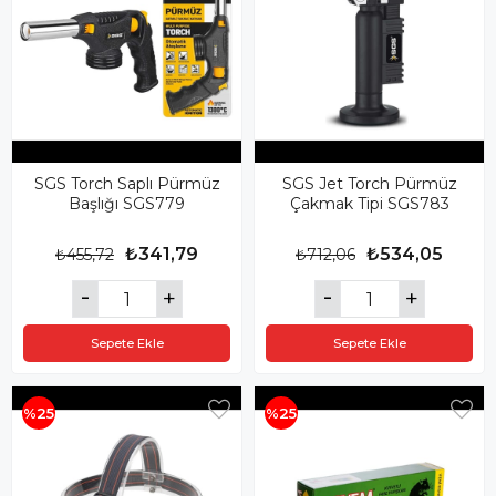
SGS Torch Saplı Pürmüz
SGS Jet Torch Pürmüz
Başlığı SGS779
Çakmak Tipi SGS783
₺341,79
₺534,05
₺455,72
₺712,06
Sepete Ekle
Sepete Ekle
%25
%25