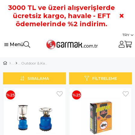
3000 TL ve üzeri alışverişlerde
×
ücretsiz kargo, havale - EFT
ödemelerinde %2 indirim.
TRY
Menü
Outdoor & Kamp
SIRALAMA
FILTRELEME
%25
%25