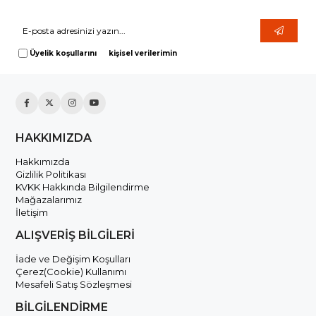
Hemen Kayıt Ol Fırsatlardan Önce Sen Haberdar Ol!
Üyelik koşullarını
ve
kişisel verilerimin
korunmasını kabul ediyorum.
HAKKIMIZDA
Hakkımızda
Gizlilik Politikası
KVKK Hakkında Bilgilendirme
Mağazalarımız
İletişim
ALIŞVERİŞ BİLGİLERİ
İade ve Değişim Koşulları
Çerez(Cookie) Kullanımı
Mesafeli Satış Sözleşmesi
BİLGİLENDİRME