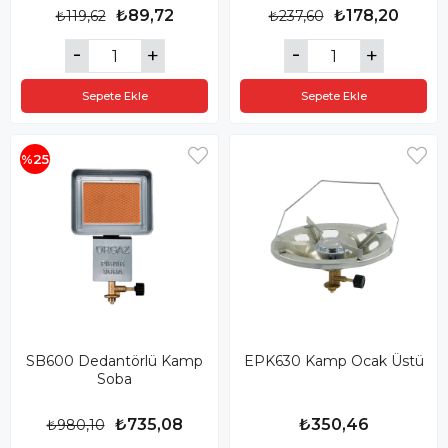
₺89,72
₺178,20
₺119,62
₺237,60
Sepete Ekle
Sepete Ekle
%25
SB600 Dedantörlü Kamp
EPK630 Kamp Ocak Üstü
Soba
₺735,08
₺350,46
₺980,10