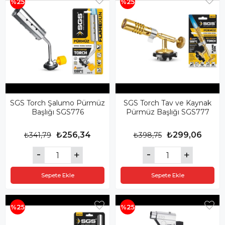
%25
%25
SGS Torch Şalumo Pürmüz
SGS Torch Tav ve Kaynak
Başlığı SGS776
Pürmüz Başlığı SGS777
₺256,34
₺299,06
₺341,79
₺398,75
Sepete Ekle
Sepete Ekle
%25
%25