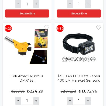
Sepete Ekle
Sepete Ekle
%25
%30
Çok Amaçlı Pürmüz
İZELTAŞ LED Kafa Feneri
DMX4661
400 LM Hareket Sensörlü
₺224,29
₺1.872,76
₺299,06
₺2.675,38